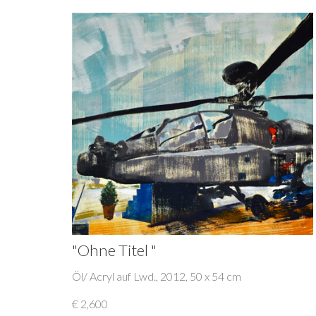
"Ohne Titel "
Öl/ Acryl auf Lwd., 2012, 50 x 54 cm
€ 2,600