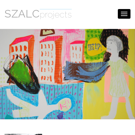
SZALC
projects
Toggl
navig